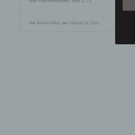
und Gemeinderäte! Mit […]
Person
oder i
bezieh
indire
Me
Renate Hölzl
Februar 18, 2023
von
am
einer
oder 
physio
sozial
b) b
Betrof
deren 
verarb
c) V
Verarb
Vorga
person
Ordnen
Abfrag
eine a