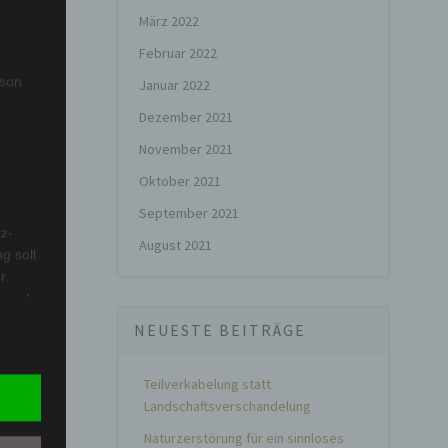
März 2022
Februar 2022
rson
Januar 2022
Dezember 2021
November 2021
Oktober 2021
September 2021
z-
August 2021
g soll
r
 vorab
NEUESTE BEITRÄGE
Teilverkabelung statt
Landschaftsverschandelung
Naturzerstörung für ein sinnloses