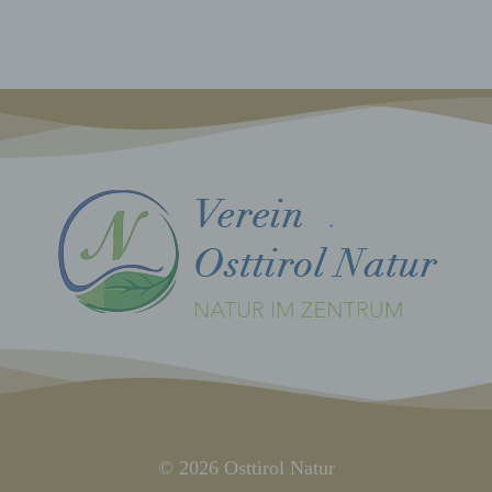
ränkung, das Löschen oder die Vernichtung.
inschränkung der Verarbeitung
ränkung der Verarbeitung ist die Markierung gespeicherter
enbezogener Daten mit dem Ziel, ihre künftige Verarbeitung
schränken.
rofiling
ing ist jede Art der automatisierten Verarbeitung personenbezogener Da
arin besteht, dass diese personenbezogenen Daten verwendet werden,
mte persönliche Aspekte, die sich auf eine natürliche Person beziehen,
en, insbesondere, um Aspekte bezüglich Arbeitsleistung, wirtschaftlich
Gesundheit, persönlicher Vorlieben, Interessen, Zuverlässigkeit, Verhal
haltsort oder Ortswechsel dieser natürlichen Person zu analysieren od
rzusagen.
Pseudonymisierung
nymisierung ist die Verarbeitung personenbezogener Daten in einer 
elche die personenbezogenen Daten ohne Hinzuziehung zusätzlicher
© 2026 Osttirol Natur
ationen nicht mehr einer spezifischen betroffenen Person zugeordnet