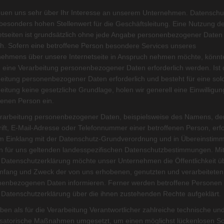
issenswertes
euen uns sehr über Ihr Interesse an unserem Unternehmen. Datenschu
besonders hohen Stellenwert für die Geschäftsleitung. Eine Nutzung d
etseiten ist grundsätzlich ohne jede Angabe personenbezogener Daten
h. Sofern eine betroffene Person besondere Services unseres
nehmens über unsere Internetseite in Anspruch nehmen möchte, könnt
 eine Verarbeitung personenbezogener Daten erforderlich werden. Ist 
eitung personenbezogener Daten erforderlich und besteht für eine sol
eitung keine gesetzliche Grundlage, holen wir generell eine Einwilligun
fenen Person ein.
rarbeitung personenbezogener Daten, beispielsweise des Namens, de
ift, E-Mail-Adresse oder Telefonnummer einer betroffenen Person, erfo
im Einklang mit der Datenschutz-Grundverordnung und in Übereinstim
n für uns geltenden landesspezifischen Datenschutzbestimmungen. Mit
 Datenschutzerklärung möchte unser Unternehmen die Öffentlichkeit ü
mfang und Zweck der von uns erhobenen, genutzten und verarbeiteten
enbezogenen Daten informieren. Ferner werden betroffene Personen 
 Datenschutzerklärung über die ihnen zustehenden Rechte aufgeklärt.
ben als für die Verarbeitung Verantwortlicher zahlreiche technische un
isatorische Maßnahmen umgesetzt, um einen möglichst lückenlosen S