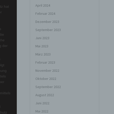
April 2024
tz hat
er
Februar 2024
Dezember 2023
e
September 2023
die
Juni 2023
che
g der
Mai 2023
März 2023
r
Februar 2023
lgt
November 2022
mung
tels
Oktober 2022
ber
September 2022
mittels
August 2022
Juni 2022
d
Mai 2022
chutz