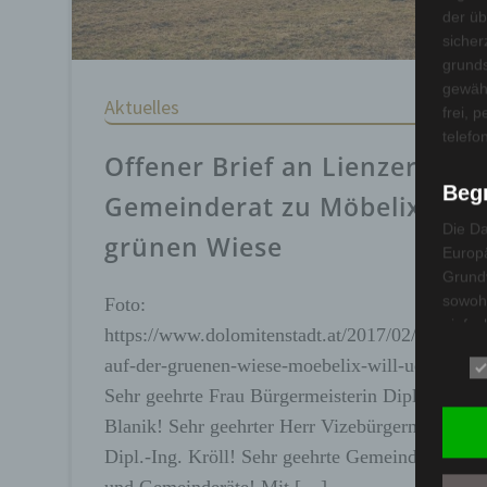
der üb
sicher
grunds
gewähr
Aktuelles
frei, 
telefo
Offener Brief an Lienzer
Beg
Gemeinderat zu Möbelix in d
Die Da
grünen Wiese
Europä
Grund
sowohl
Foto:
einfac
https://www.dolomitenstadt.at/2017/02/25/einka
die ve
auf-der-gruenen-wiese-moebelix-will-uebersiede
Wir ve
Sehr geehrte Frau Bürgermeisterin Dipl.-Ing.
Begrif
Blanik! Sehr geehrter Herr Vizebürgermeister
a) 
Dipl.-Ing. Kröll! Sehr geehrte Gemeinderätinne