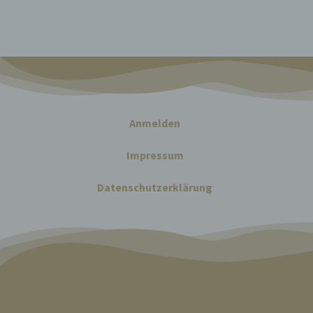
Einsch
d) E
Einsch
person
einzu
e) P
Anmelden
Profil
die d
Impressum
bestim
bewert
Datenschutzerklärung
Lage, 
Aufent
vorhe
f) 
Pseudo
auf w
Inform