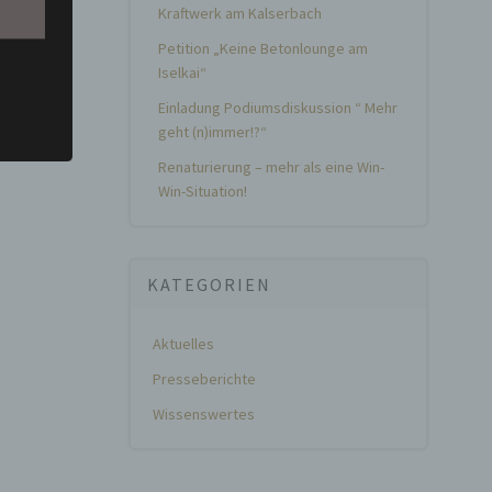
rte
Kraftwerk am Kalserbach
Petition „Keine Betonlounge am
t oder
Iselkai“
n, zu
em
Einladung Podiumsdiskussion “ Mehr
geht (n)immer!?“
Renaturierung – mehr als eine Win-
Win-Situation!
,
hen
KATEGORIEN
Aktuelles
rte
Presseberichte
, das
Wissenswertes
as
 oder