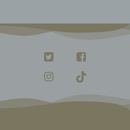
ten,
 um
 zu
er
ten,
er
Weise,
 werden