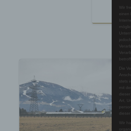
W
Wir fr
einen 
Intern
möglic
Unter
jedoch
Verarb
Verarb
betrof
Die Ve
Anschr
stets 
mit de
dieser
Art, U
person
dieser
Wir ha
organ