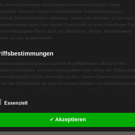
er diese Internetseite verarbeiteten personenbezogenen Daten
zustellen. Dennoch können Internetbasierte Datenübertragungen
ätzlich Sicherheitslücken aufweisen, sodass ein absoluter Schutz nicht
leistet werden kann. Aus diesem Grund steht es jeder betroffenen Pe
personenbezogene Daten auch auf alternativen Wegen, beispielsweise
nisch, an uns zu übermitteln.
riffsbestimmungen
er
tenschutzerklärung beruht auf den Begrifflichkeiten, die durch den
ischen Richtlinien- und Verordnungsgeber beim Erlass der Datenschut
verordnung (DS-GVO) verwendet wurden. Unsere Datenschutzerklärun
 für die Öffentlichkeit als auch für unsere Kunden und Geschäftspartne
h lesbar und verständlich sein. Um dies zu gewährleisten, möchten wir
ufen-
rwendeten Begrifflichkeiten erläutern.
ln/
Essenziell
rwenden in dieser Datenschutzerklärung unter anderem die folgenden
fe:
✓ Akzeptieren
personenbezogene Daten
n